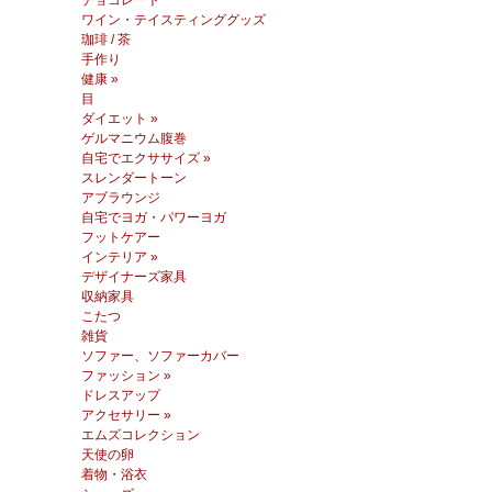
チョコレート
ワイン・テイスティンググッズ
珈琲 / 茶
手作り
健康 »
目
ダイエット »
ゲルマニウム腹巻
自宅でエクササイズ »
スレンダートーン
アブラウンジ
自宅でヨガ・パワーヨガ
フットケアー
インテリア »
デザイナーズ家具
収納家具
こたつ
雑貨
ソファー、ソファーカバー
ファッション »
ドレスアップ
アクセサリー »
エムズコレクション
天使の卵
着物・浴衣