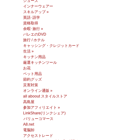
シューズ
インナーウェアー
スキルアップ »
英語･語学
資格取得
余暇･旅行 »
バレエのDVD
旅行 / ホテル
キャッシング・クレジットカード
生活 »
キッチン用品
厳選キッチンツール
お花
ペット用品
節約グッズ
災害対策
オンライン通販 »
all aboout スタイルストア
高島屋
参加アフィリエイト »
LinkShare(リンクシェア)
バリューコマース
A8.net
電脳卸
アクセストレード