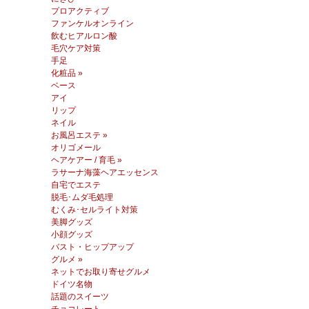
プロアクティブ
ファンケルオンライン
飲むヒアルロン酸
毛穴ケア対策
手足
化粧品 »
ベース
アイ
リップ
ネイル
お風呂エステ »
オリゴメール
ヘアケアー / 育毛 »
ラサーナ海藻ヘアエッセンス
自宅でエステ
脱毛･ムダ毛処理
むくみ･セルライト対策
美脚グッズ
小顔グッズ
バスト・ヒップアップ
グルメ »
ネットでお取り寄せグルメ
ドイツ名物
話題のスイーツ