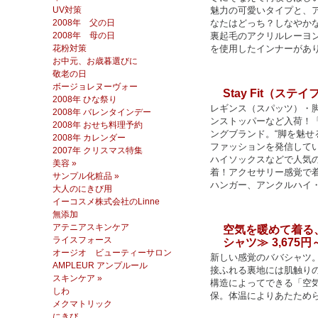
UV対策
魅力の可愛いタイプと、
2008年 父の日
なたはどっち？しなやかな
2008年 母の日
裏起毛のアクリルレーヨ
花粉対策
を使用したインナーがあ
お中元、お歳暮選びに
敬老の日
ボージョレヌーヴォー
Stay Fit（ステ
2008年 ひな祭り
レギンス（スパッツ）・
2008年 バレンタインデー
ンストッパーなど入荷！
2008年 おせち料理予約
ングブランド。“脚を魅せ
2008年 カレンダー
ファッションを発信して
2007年 クリスマス特集
ハイソックスなどで人気の「
美容 »
着！アクセサリー感覚で
サンプル化粧品 »
ハンガー、アンクルハイ
大人のにきび用
イーコスメ株式会社のLinne
無添加
アテニアスキンケア
空気を暖めて着る
ライスフォース
シャツ≫
3,675円
オージオ ビューティーサロン
新しい感覚のババシャツ
AMPLEUR アンプルール
接ふれる裏地には肌触り
スキンケア »
構造によってできる「空
しわ
保。体温によりあたため
メクマトリック
にきび